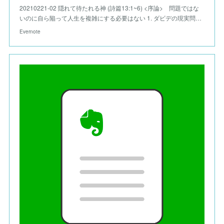
20210221-02 隠れて待たれる神 (詩篇13:1~6) <序論> 問題ではな
いのに自ら陥って人生を複雑にする必要はない 1. ダビデの現実問…
Evernote