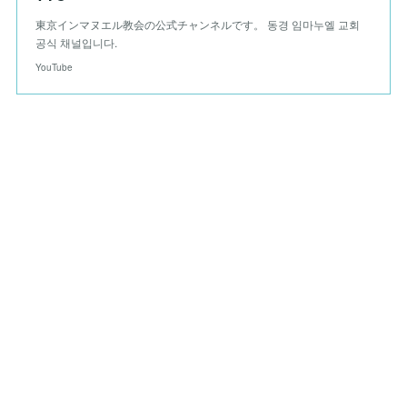
東京インマヌエル教会の公式チャンネルです。 동경 임마누엘 교회
공식 채널입니다.
YouTube