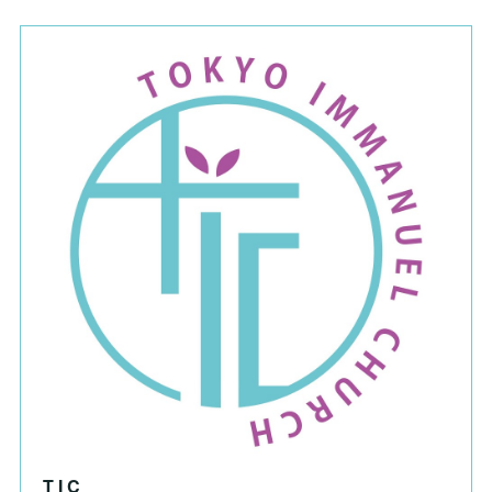
T I C