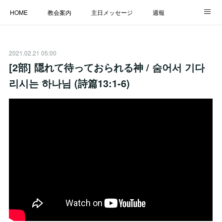
HOME
教会案内
主日メッセージ
週報
主日学校
MESSAGE
福音のメッセージ
ALBUM
2021.02.21 05:00
LINK
[2部] 隠れて待っておられる神 / 숨어서 기다
리시는 하나님 (詩篇13:1-6)