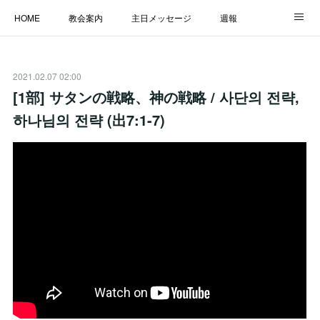
HOME
教会案内
主日メッセージ
週報
主日学校
MESSAGE
福音のメッセージ
ALBUM
2021.02.07 02:00
LINK
[1部] サタンの戦略、神の戦略 / 사단의 전략,
하나님의 전략 (出7:1-7)