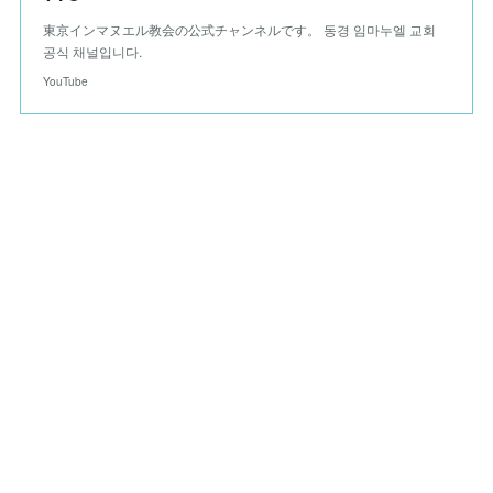
東京インマヌエル教会の公式チャンネルです。 동경 임마누엘 교회
공식 채널입니다.
YouTube