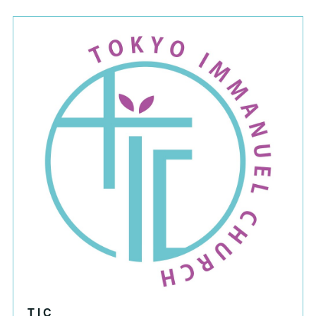
T I C