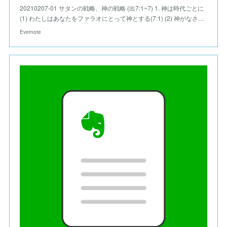
20210207-01 サタンの戦略、神の戦略 (出7:1~7) 1. 神は時代ごとに
(1) わたしはあなたをファラオにとって神とする(7:1) (2) 神がなさ…
Evernote