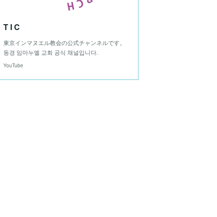
T I C
東京インマヌエル教会の公式チャンネルです。
동경 임마누엘 교회 공식 채널입니다.
YouTube