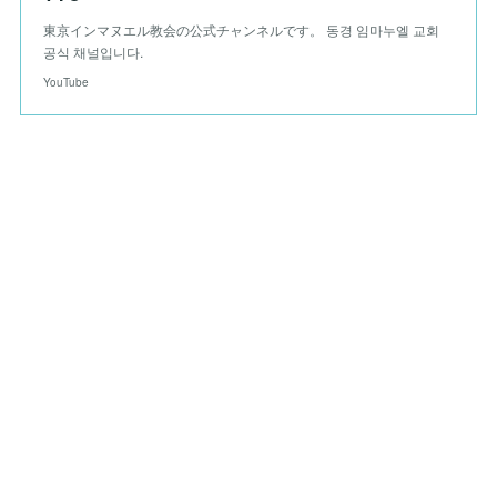
東京インマヌエル教会の公式チャンネルです。 동경 임마누엘 교회
공식 채널입니다.
YouTube