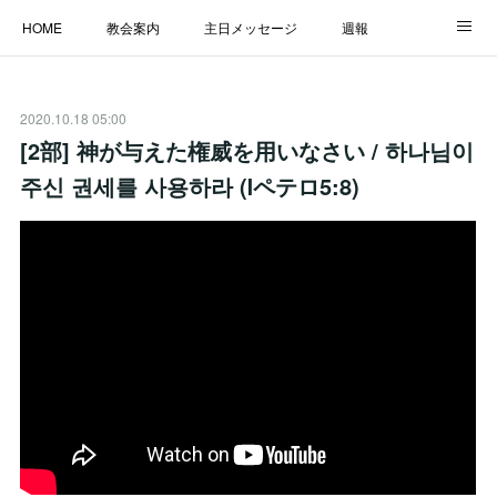
HOME
教会案内
主日メッセージ
週報
主日学校
MESSAGE
福音のメッセージ
ALBUM
2020.10.18 05:00
LINK
[2部] 神が与えた権威を用いなさい / 하나님이
주신 권세를 사용하라 (Ⅰペテロ5:8)