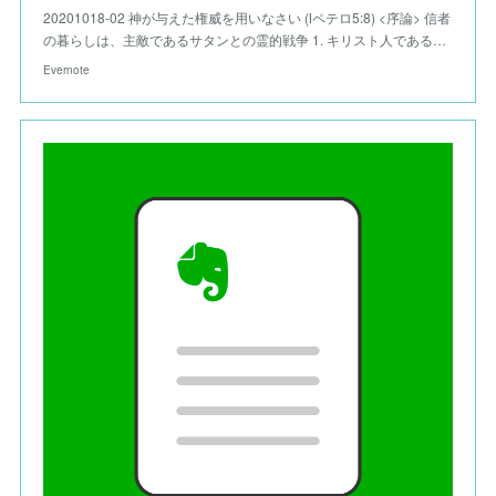
20201018-02 神が与えた権威を用いなさい (Ⅰペテロ5:8) <序論> 信者
の暮らしは、主敵であるサタンとの霊的戦争 1. キリスト人である…
Evernote