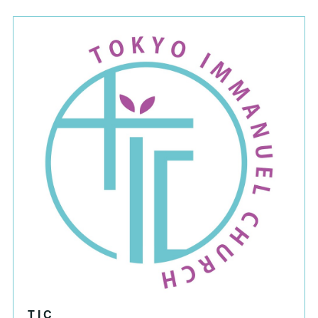
T I C